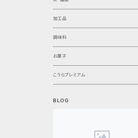
日本酒
甲良米
加工品
焼酎
ラーメン
近江牛
調味料
鮒ずし
醤油
お菓子
生ピクルス
味噌
こうらプレミアム
その他加工品
その他調味料
BLOG