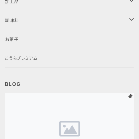
日本酒
甲良米
加工品
焼酎
ラーメン
近江牛
調味料
鮒ずし
醤油
お菓子
生ピクルス
味噌
こうらプレミアム
その他加工品
その他調味料
BLOG