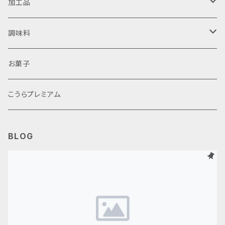
日本酒
甲良米
加工品
焼酎
ラーメン
近江牛
調味料
鮒ずし
醤油
お菓子
生ピクルス
味噌
こうらプレミアム
その他加工品
その他調味料
BLOG