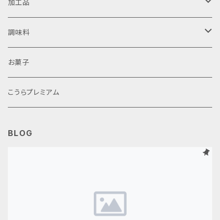
日本酒
甲良米
加工品
焼酎
ラーメン
近江牛
調味料
鮒ずし
醤油
お菓子
生ピクルス
味噌
こうらプレミアム
その他加工品
その他調味料
BLOG