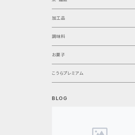
日本酒
甲良米
加工品
焼酎
ラーメン
近江牛
調味料
鮒ずし
醤油
お菓子
生ピクルス
味噌
こうらプレミアム
その他加工品
その他調味料
BLOG