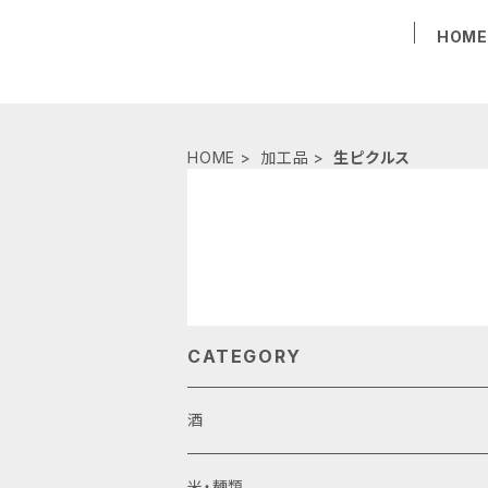
HOM
HOME
加工品
生ピクルス
CATEGORY
酒
ビール
米・麺類